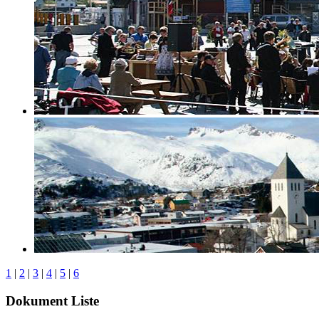
1
|
2
|
3
|
4
|
5
|
6
Dokument Liste